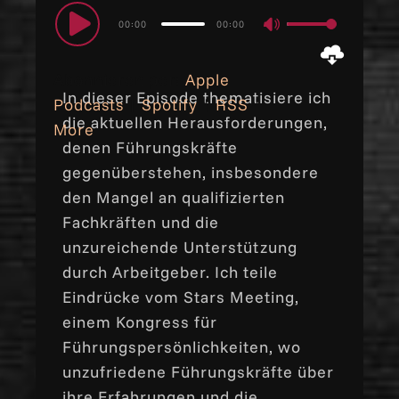
Audio
00:00
00:00
Use
Player
Up/Down
Abonnieren per:
Apple
Arrow
In dieser Episode thematisiere ich
Podcasts
|
Spotify
|
RSS
|
keys
die aktuellen Herausforderungen,
More
to
denen Führungskräfte
increase
gegenüberstehen, insbesondere
or
den Mangel an qualifizierten
decrease
Fachkräften und die
volume.
unzureichende Unterstützung
durch Arbeitgeber. Ich teile
Eindrücke vom Stars Meeting,
einem Kongress für
Führungspersönlichkeiten, wo
unzufriedene Führungskräfte über
ihre Erfahrungen und die