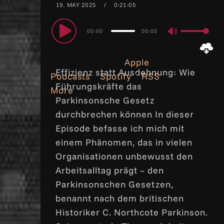
19. MAY 2025
0:21:05
Audio
00:00
00:00
Use
Player
Up/Down
Abonnieren per:
Apple
Arrow
Effizienz statt Ausdehnung: Wie
Podcasts
|
Spotify
|
RSS
|
keys
Führungskräfte das
More
to
Parkinsonsche Gesetz
increase
durchbrechen können In dieser
or
Episode befasse ich mich mit
decrease
einem Phänomen, das in vielen
volume.
Organisationen unbewusst den
Arbeitsalltag prägt – den
Parkinsonschen Gesetzen,
benannt nach dem britischen
Historiker C. Northcote Parkinson.