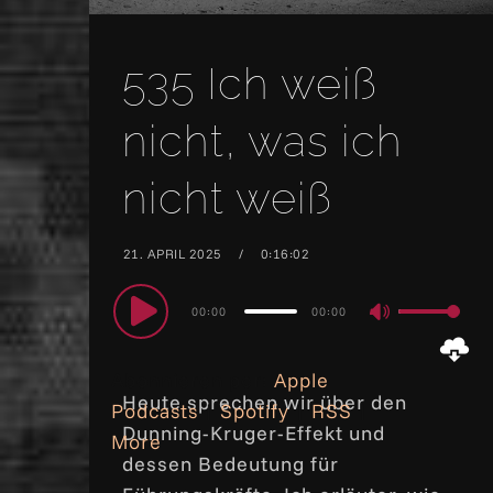
535 Ich weiß
nicht, was ich
nicht weiß
21. APRIL 2025
0:16:02
Audio
00:00
00:00
Use
Player
Up/Down
Abonnieren per:
Apple
Arrow
Heute sprechen wir über den
Podcasts
|
Spotify
|
RSS
|
keys
Dunning-Kruger-Effekt und
More
to
dessen Bedeutung für
increase