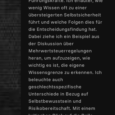
Führungskräfte. Ich erläuter, wie
or
wenig Wissen oft zu einer
decrease
übersteigerten Selbstsicherheit
volume.
führt und welche Folgen dies für
die Entscheidungsfindung hat.
Dabei ziehe ich ein Beispiel aus
der Diskussion über
Mehrwertsteuerregelungen
heran, um aufzuzeigen, wie
wichtig es ist, die eigene
Wissensgrenze zu erkennen. Ich
beleuchte auch
geschlechtsspezifische
Unterschiede in Bezug auf
Selbstbewusstsein und
Risikobereitschaft. Mit einem