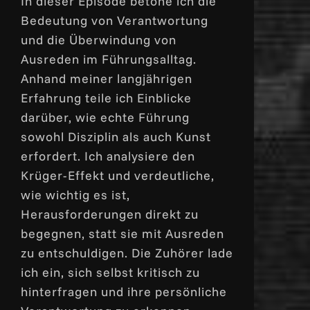
In dieser Episode betone ich die
keys
Bedeutung von Verantwortung
to
und die Überwindung von
increase
Ausreden im Führungsalltag.
or
Anhand meiner langjährigen
decrease
Erfahrung teile ich Einblicke
volume.
darüber, wie echte Führung
sowohl Disziplin als auch Kunst
erfordert. Ich analysiere den
Krüger-Effekt und verdeutliche,
wie wichtig es ist,
Herausforderungen direkt zu
begegnen, statt sie mit Ausreden
zu entschuldigen. Die Zuhörer lade
ich ein, sich selbst kritisch zu
hinterfragen und ihre persönliche