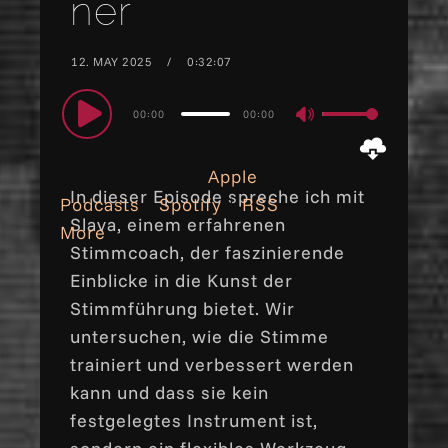
ner
12. MAY 2025
0:32:07
Audio
00:00
00:00
Use
Player
Up/Down
Abonnieren per:
Apple
Arrow
In dieser Episode spreche ich mit
Podcasts
|
Spotify
|
RSS
|
keys
Slava, einem erfahrenen
More
to
Stimmcoach, der faszinierende
increase
Einblicke in die Kunst der
or
Stimmführung bietet. Wir
decrease
untersuchen, wie die Stimme
volume.
trainiert und verbessert werden
kann und dass sie kein
festgelegtes Instrument ist,