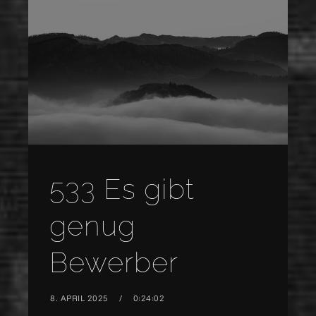
533 Es gibt
genug
Bewerber
8. APRIL 2025
0:24:02