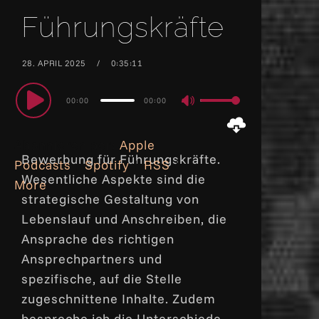
Führungskräfte
28. APRIL 2025
0:35:11
Audio
00:00
00:00
Use
Player
Up/Down
Abonnieren per:
Apple
Arrow
Bewerbung für Führungskräfte.
Podcasts
|
Spotify
|
RSS
|
keys
Wesentliche Aspekte sind die
More
to
strategische Gestaltung von
increase
Lebenslauf und Anschreiben, die
or
Ansprache des richtigen
decrease
Ansprechpartners und
volume.
spezifische, auf die Stelle
zugeschnittene Inhalte. Zudem
bespreche ich die Unterschiede