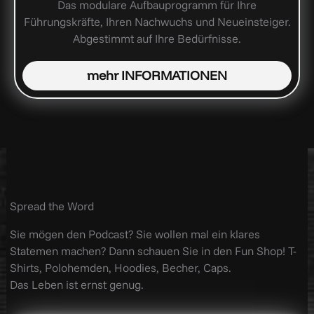
Das modulare Aufbauprogramm für Ihre
Führungskräfte, Ihren Nachwuchs und Neueinsteiger.
Abgestimmt auf Ihre Bedürfnisse.
mehr INFORMATIONEN
Spread the Word
Sie mögen den Podcast? Sie wollen mal ein klares
Statemen machen? Dann schauen Sie in den Fun Shop! T-
Shirts, Polohemden, Hoodies, Becher, Caps.
Das Leben ist ernst genug.