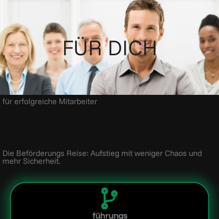
Skip
to
content
FÜR DICH
für erfolgreiche Mitarbeiter
Die Beförderungs Reise: Aufstieg mit weniger Chaos und
mehr Sicherheit.
führungs