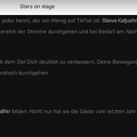
Stars on stage
eder kennt, der ein Wenig auf TikTok ist:
Slawa Kaljushn
 Bereich der Stimme durchgehen und bei Bedarf am Nachm
it dem Ziel Dich deutlich zu verbessern. Deine Bewegun
ematisch durchgehen.
häfer
bilden. Nicht nur hat sie die Gäste vom letzten Jahr 