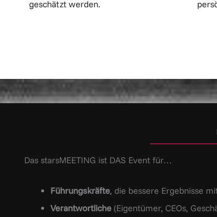
geschätzt werden.
persö
Das starsMEETING ist DAS Event für…
Führungskräfte
, die bessere Ergebnisse mi
Verantwortliche
(Eigentümer, CEOs, Geschäf