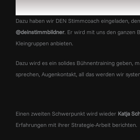
Dazu haben wir DEN Stimmcoach eingeladen, den j
@deinstimmbildner
. Er wird mit uns den ganzen
Kleingruppen anbieten.
Dazu wird es ein solides Bühnentraining geben, m
sprechen, Augenkontakt, all das werden wir syst
Einen zweiten Schwerpunkt wird wieder
Katja Sc
Erfahrungen mit ihrer Strategie-Arbeit berichten.