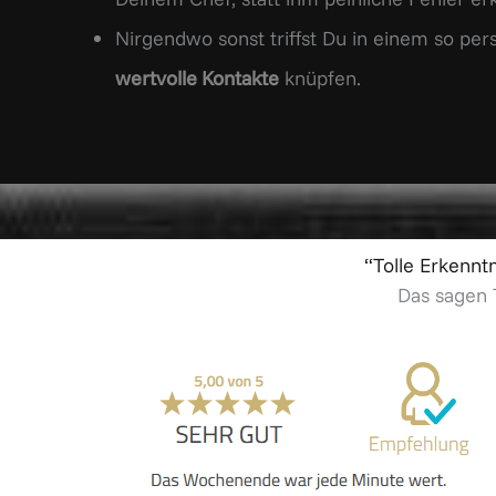
Nirgendwo sonst triffst Du in einem so p
wertvolle Kontakte
knüpfen.
“Tolle Erkenntn
Das sagen 