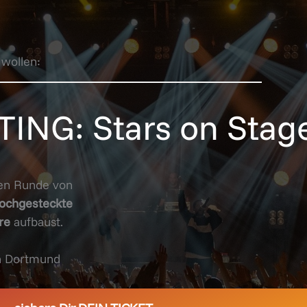
 wollen:
TING: Stars on Stag
ven Runde von
ochgesteckte
re
aufbaust.
in Dortmund