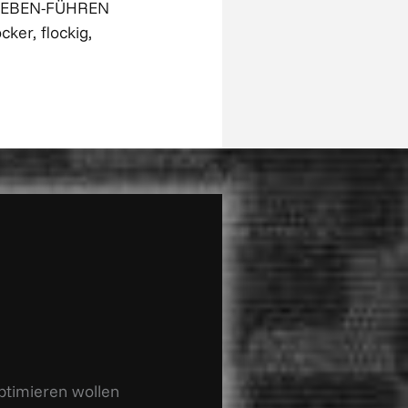
 LEBEN-FÜHREN
cker, flockig,
ptimieren wollen