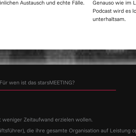
nlichen Austausch und echte Fälle.
Genauso wie im
Podcast wird es lo
unterhaltsam.
Für wen ist das starsMEETING?
t weniger Zeitaufwand erzielen wollen.
tsführer), die ihre gesamte Organisation auf Leistung o