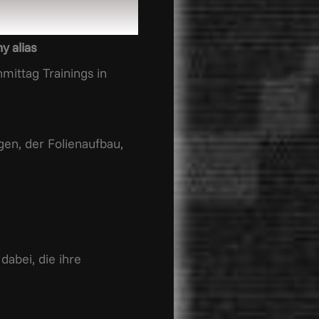
y alias
ittag Trainings in
gen, der Folienaufbau,
dabei, die ihre