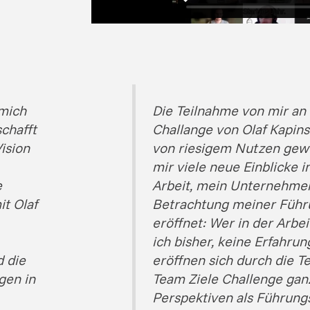
 mich
Die Teilnahme von mir an
schafft
Challange von Olaf Kapinsk
ision
von riesigem Nutzen gew
mir viele neue Einblicke 
e
Arbeit, mein Unternehmen
t Olaf
Betrachtung meiner Führ
eröffnet: Wer in der Arbei
ich bisher, keine Erfahru
 die
eröffnen sich durch die T
gen in
Team Ziele Challenge gan
Perspektiven als Führungs