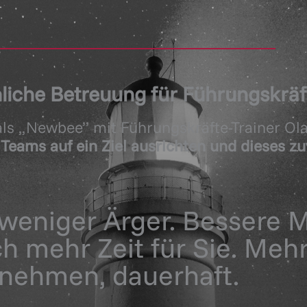
liche Betreuung für Führungskräf
ls „Newbee” mit Führungskräfte-Trainer Ola
:
Teams auf ein Ziel ausrichten und dieses zu
weniger Ärger. Bessere Mi
 mehr Zeit für Sie. Mehr
nehmen, dauerhaft.