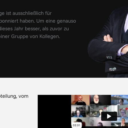
 ist ausschließlich für
abonniert haben. Um eine genauso
ieses Jahr besser, als zuvor zu
 einer Gruppe von Kollegen.
teilung, vom