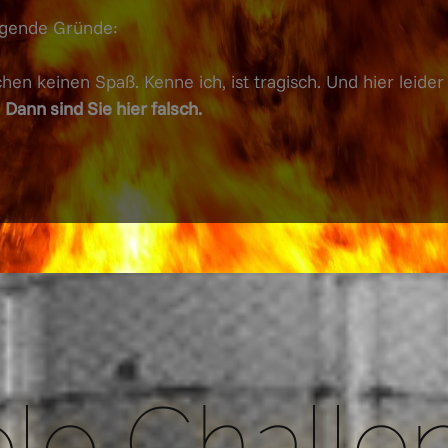
iegende Gründe:
en keinen Spaß. Kenne ich, ist tragisch. Und hier leider
.
Dann sind Sie hier falsch.
le Challe