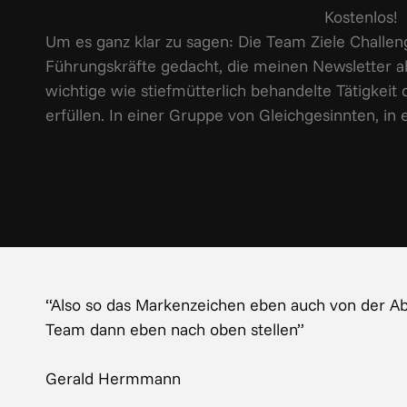
Kostenlos!
Um es ganz klar zu sagen: Die Team Ziele Challenge
Führungskräfte gedacht, die meinen Newsletter 
wichtige wie stiefmütterlich behandelte Tätigkeit d
erfüllen. In einer Gruppe von Gleichgesinnten, in
“Also so das Markenzeichen eben auch von der Ab
Team dann eben nach oben stellen”
Gerald Hermmann