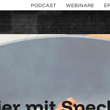
PODCAST
WEBINARE
E
ier mit Spe