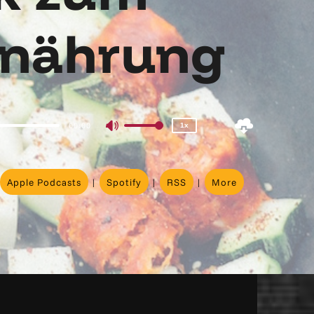
rnährung
2x
1.5x
1.25x
1x
0.75x
00:00
1x
Use
Up/Down
Arrow
Apple Podcasts
|
Spotify
|
RSS
|
More
keys
to
increase
or
decrease
volume.