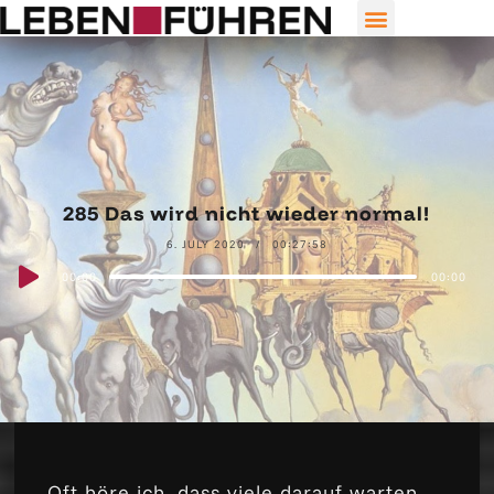
285 Das wird nicht wieder normal!
6. JULY 2020
00:27:58
Audio
00:00
00:00
Player
Oft höre ich, dass viele darauf warten,