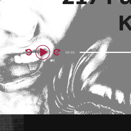
K
Audio
00:00
Player