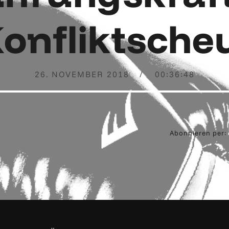
onfliktsche
26. NOVEMBER 2018
00:36:48
Abonnieren per: