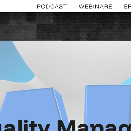
PODCAST
WEBINARE
E
uality Mana