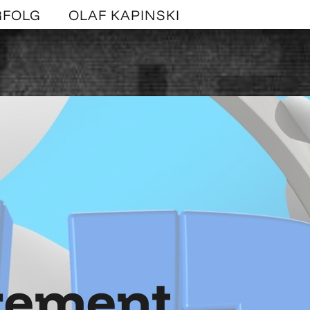
RFOLG
OLAF KAPINSKI
gement