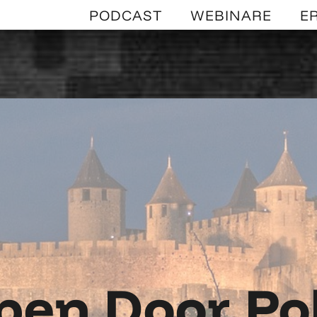
PODCAST
WEBINARE
E
en Door Pol