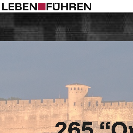
265 “Op