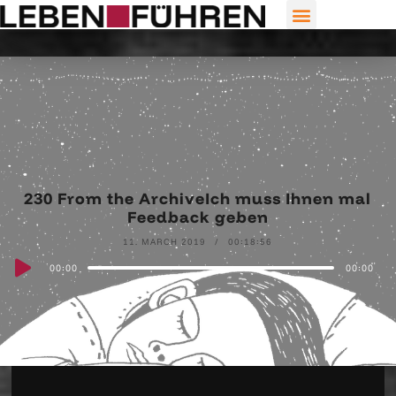
230 From the ArchiveIch muss Ihnen mal
Feedback geben
11. MARCH 2019
00:18:56
Audio
00:00
00:00
Player