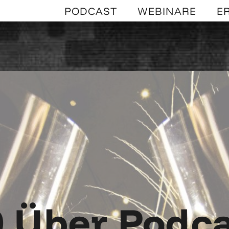
PODCAST
WEBINARE
E
 Über Podc