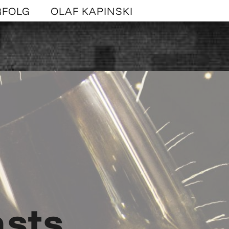
RFOLG
OLAF KAPINSKI
asts
2x
1.5x