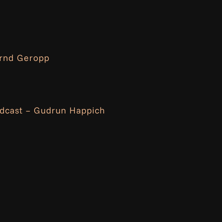
ernd Geropp
odcast – Gudrun Happich