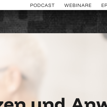
PODCAST
WEBINARE
E
zen und A