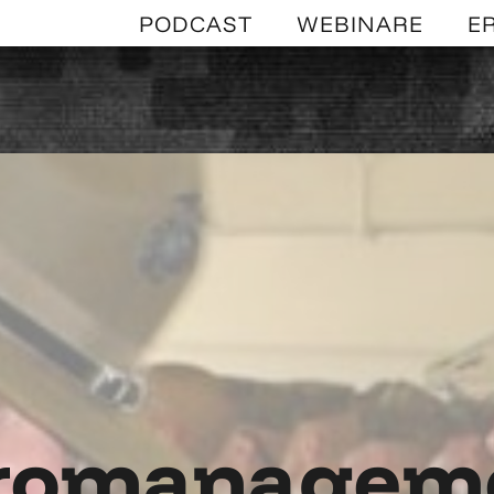
PODCAST
WEBINARE
E
kromanageme