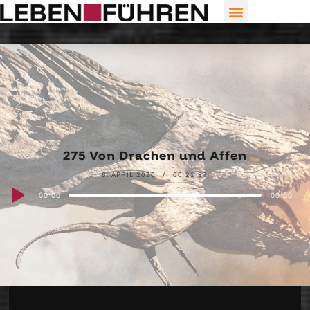
275 Von Drachen und Affen
6. APRIL 2020
00:21:37
Audio
00:00
00:00
Player