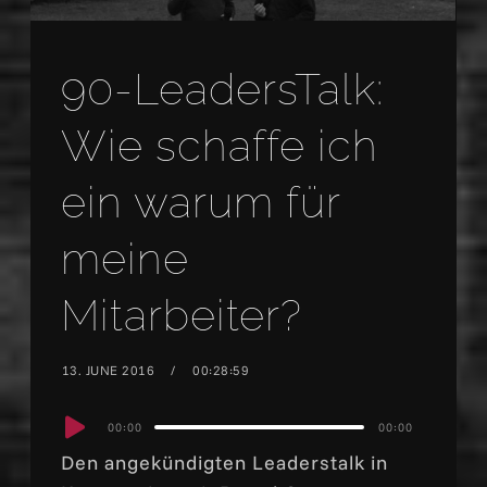
90-LeadersTalk:
Wie schaffe ich
ein warum für
meine
Mitarbeiter?
13. JUNE 2016
00:28:59
Audio
00:00
00:00
Player
Den angekündigten Leaderstalk in