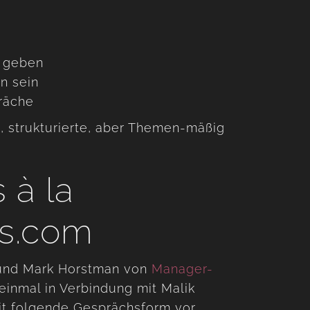
n geben
n sein
räche
, strukturierte, aber Themen-mäßig
 à la
s.com
 und Mark Horstman von
Manager-
inmal in Verbindung mit Malik
it folgende Gesprächsform vor.