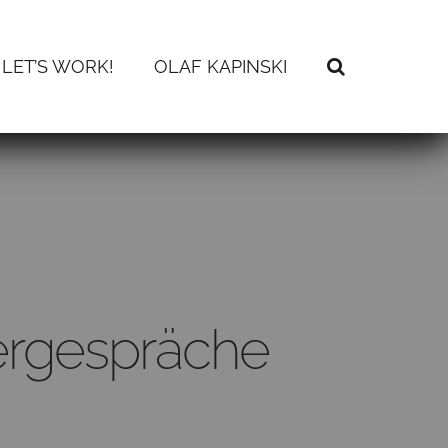
LET’S WORK!
OLAF KAPINSKI
ergespräche