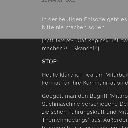
21. MARCH 2016
In der heutigen Episode geht es
bitte nie machen sollen.
[bctt tweet=”Olaf Kapinski rät d
machen?! – Skandal!”]
STOP
!
Heute kläre ich, warum Mitarbei
Format für Ihre Kommunikation d
Googelt man den Begriff “Mitarb
Suchmaschine verschiedene Defi
zwischen Führungskraft und Mita
Themenmeetings” aus. Außerdem 
beiderseits aus, was schonmal 