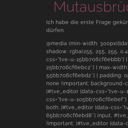
Mutausbrüc
Ich habe die erste Frage gekür
dürfen.
@media (min-width: 300px){[da
shadow: rgba(255, 255, 255, 0.4
css=”tve-u-15bb706cf6ebbb”] { m
25bb706cf6ebc2″] { max-width: 
55bb706cf6ebd2″] { padding: 0
none !important; background-colo
}#tve_editor [data-css=”tve-u-
css=”tve-u-105bb706cf6ebef”] { f
both; }#tve_editor [data-css=”
65bb706cf6ebd8″] input, #tve_e
!important; }#tve_editor [dat