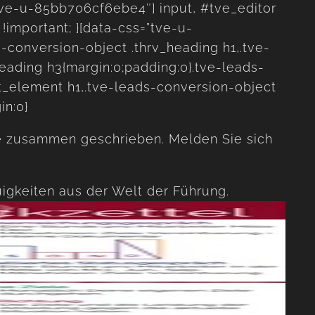
=”tve-u-85bb706cf6ebe4″] input, #tve_editor
!important; }[data-css=”tve-u-
s-conversion-object .thrv_heading h1,.tve-
eading h3{margin:0;padding:0}.tve-leads-
xt_element h1,.tve-leads-conversion-object
in:0}
ge zusammen geschrieben. Melden Sie sich
igkeiten aus der Welt der Führung.