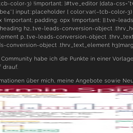
(–tcb-color-3) !important; }#tve_editor [data-css
4″] input::placeholder { color:var(–tcb-color-3) 
 !important; padding: 0px !important; }}.tve-lead
heading h2,.tve-leads-conversion-object .thrv_h
element p,.tve-leads-conversion-object .thrv_te
ds-conversion-object .thrv_text_element h3{marg
s Community habe ich die Punkte in einer Vorla
 drauf.
rmationen über mich, meine Angebote sowie Neu