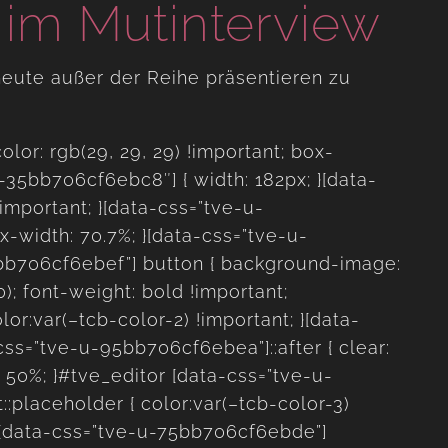
 im Mutinterview
heute außer der Reihe präsentieren zu
or: rgb(29, 29, 29) !important; box-
u-35bb706cf6ebc8″] { width: 182px; }[data-
important; }[data-css=”tve-u-
-width: 70.7%; }[data-css=”tve-u-
5bb706cf6ebef”] button { background-image:
0); font-weight: bold !important;
r:var(–tcb-color-2) !important; }[data-
a-css=”tve-u-95bb706cf6ebea”]::after { clear:
 50%; }#tve_editor [data-css=”tve-u-
placeholder { color:var(–tcb-color-3)
r [data-css=”tve-u-75bb706cf6ebde”]