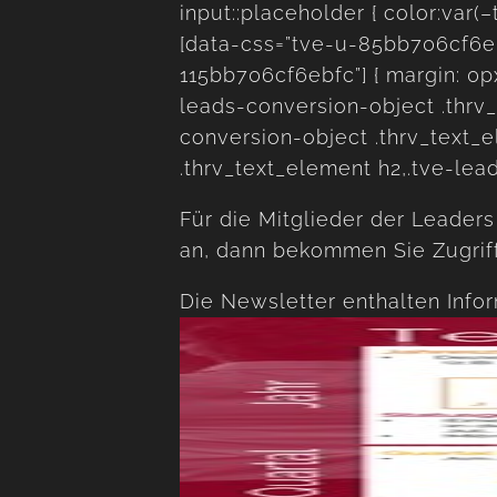
input::placeholder { color:var
[data-css=”tve-u-85bb706cf6ebe
115bb706cf6ebfc”] { margin: 0px
leads-conversion-object .thrv_
conversion-object .thrv_text_
.thrv_text_element h2,.tve-lea
Für die Mitglieder der Leader
an, dann bekommen Sie Zugriff
Die Newsletter enthalten Info