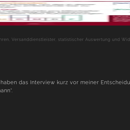
en, Versanddienstleister, statistischer Auswertung und Wide
wir haben das Interview kurz vor meiner Entsch
ann“.