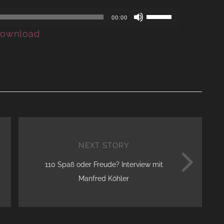
Use
00:00
Up/Down
ownload
Arrow
keys
to
increase
or
decrease
volume.
NEXT STORY
110 Spaß oder Freude? Interview mit
Manfred Köhler