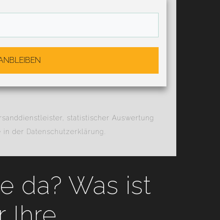
ANBLEIBEN
anddienstleister, statistischer Auswertung
e in der
Datenschutzerklärung
.
e da? Was ist
r Ihre