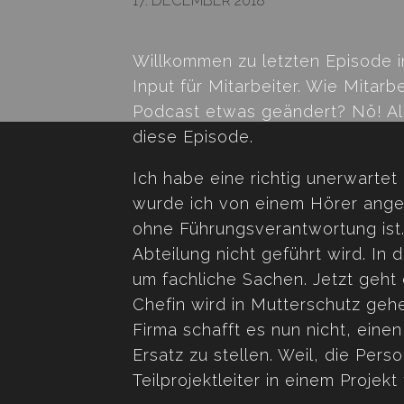
17. DECEMBER 2018
Willkommen zu letzten Episode i
Input für Mitarbeiter. Wie Mita
Podcast etwas geändert? Nö! All
diese Episode.
Ich habe eine richtig unerwartet
wurde ich von einem Hörer anges
ohne Führungsverantwortung ist. 
Abteilung nicht geführt wird. In
um fachliche Sachen. Jetzt geht 
Chefin wird in Mutterschutz geh
Firma schafft es nun nicht, einen
Ersatz zu stellen. Weil, die Pers
Teilprojektleiter in einem Projekt