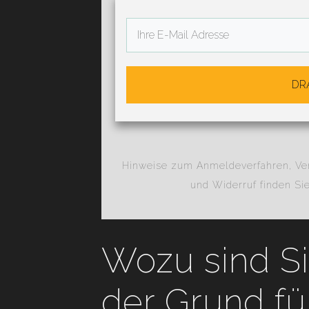
DR
Hinweise zum Anmeldeverfahren, Vers
und Widerruf finden Si
Wozu sind Si
der Grund fü