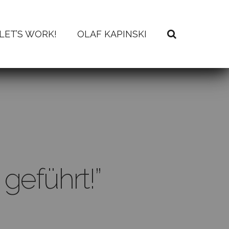
LET’S WORK!
OLAF KAPINSKI
geführt!”