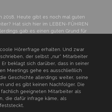
n 2018. Heute gibt es noch mal guten
rbeiter? Hat sich hier im LEBEN-FÜHREN
erdings gab es einen guten Grund für
 coole Hörerfrage erhalten. Und zwar
chrieben, der selbst „nur“ Mitarbeiter
Er beklagt sich darüber, dass in seiner
 den Meetings gehe es ausschließlich
die Geschichte allerdings weiter, seine
en und es gibt keinen Nachfolger. Die
 fachlich geeigneten Mitarbeiter als
on, die dafür infrage käme, als
 feststeckt.