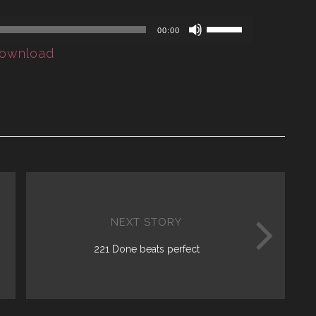
Use
00:00
Up/Down
ownload
Arrow
keys
to
increase
or
decrease
volume.
NEXT STORY
221 Done beats perfect