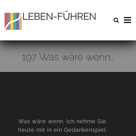
197 Was wäre wenn…
11. JUNE 2018
Was wäre wenn, ich nehme Sie
heute mit in ein Gedankenspiel.