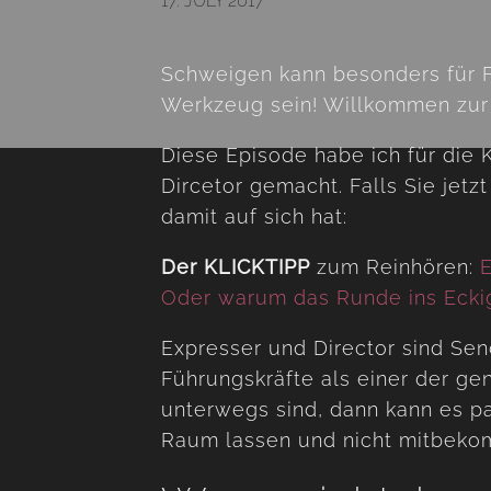
17. JULY 2017
Schweigen kann besonders für F
Werkzeug sein! Willkommen zur
Diese Episode habe ich für die
Dircetor gemacht. Falls Sie jetz
damit auf sich hat:
Der KLICKTIPP
zum Reinhören:
E
Oder warum das Runde ins Eckig
Expresser und Director sind Sen
Führungskräfte als einer der g
unterwegs sind, dann kann es pa
Raum lassen und nicht mitbekom