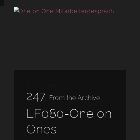
8. JULY 2019
247
From the Archive
LF080-One on
Ones