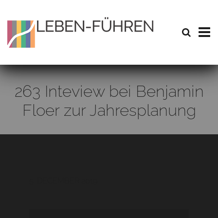
263 Inteview bei Benjamin
Floer zur Jahresplanung
5. DECEMBER 2019