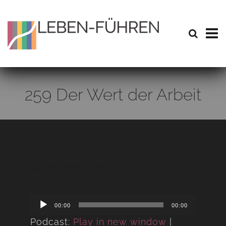
259 Der Wert der Arbeit
30. SEPTEMBER 2019
Audio
00:00
00:00
Player
Podcast:
Play in new window
|