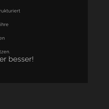
rukturiert
 ihre
nen
tzen.
er besser!