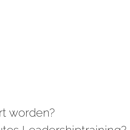
rt worden?
tes Leadershiptraining?