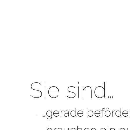
Sie sind…
…gerade beförde
…brauchen ein gu