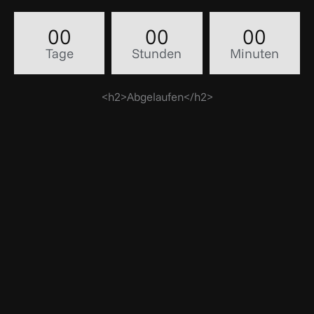
00
00
00
Tage
Stunden
Minuten
<h2>Abgelaufen</h2>