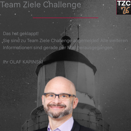
Team Ziele Challenge
Skip
to
content
Das hat geklappt!
Sie sind zu Team Ziele Challenge angemeldet! Alle weiteren
Informationen sind gerade per Mail herausgegangen.
Ihr OLAF KAPINSKI