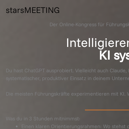
starsMEETING
Der Online-Kongress für Führungskr
Intelligier
KI sy
Du hast ChatGPT ausprobiert. Vielleicht auch Claude, 
systematischer, produktiver Einsatz in deinem Unte
Die meisten Führungskräfte experimentieren mit KI. 
Was du in 3 Stunden mitnimmst:
Einen klaren Orientierungsrahmen: Wo stehst du