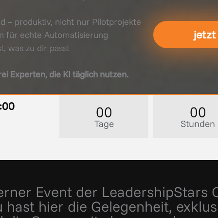
– produktiv, nicht nur Pilotprojekte
jetzt
n für echte Automatisierung
, was zu dir passt
i Experten, die KI täglich nutzen.
:00
00
00
Tage
Stunden
terner Event der LeadershipStars
 hast hier die Gelegenheit, exklu