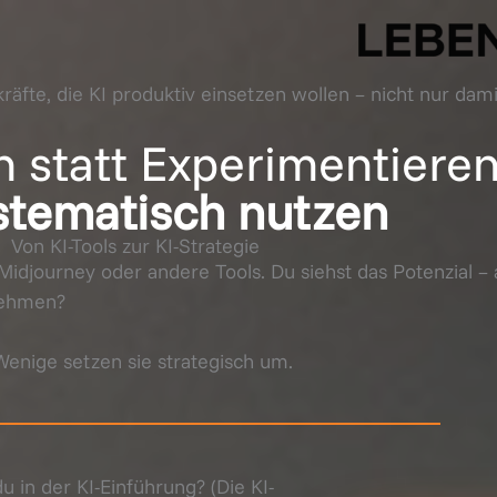
äfte, die KI produktiv einsetzen wollen – nicht nur dami
en statt Experimentieren
stematisch nutzen
Von KI-Tools zur KI-Strategie
Midjourney oder andere Tools. Du siehst das Potenzial –
rnehmen?
Wenige setzen sie strategisch um.
 in der KI-Einführung? (Die KI-