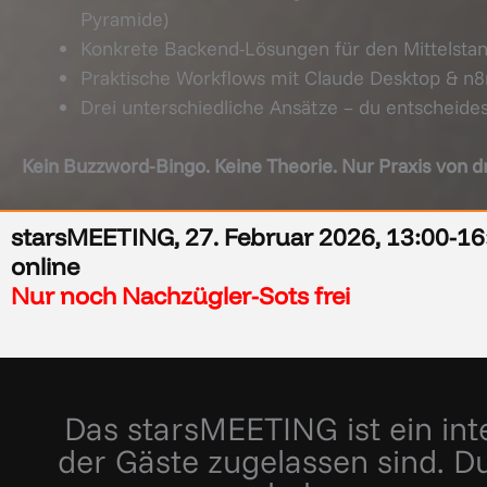
Pyramide)
Konkrete Backend-Lösungen für den Mittelstand 
Praktische Workflows mit Claude Desktop & n8
Drei unterschiedliche Ansätze – du entscheidest
Kein Buzzword-Bingo. Keine Theorie. Nur Praxis von dre
starsMEETING, 27. Februar 2026, 13:00-16
online
Nur noch Nachzügler-Sots frei
Das starsMEETING ist ein in
der Gäste zugelassen sind. Du