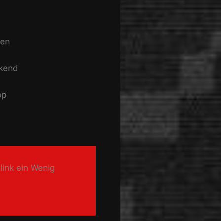
men
ckend
op
ink ein Wenig