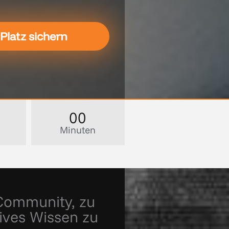
 Platz sichern
00
Minuten
 Community, zu
sives Wissen zu