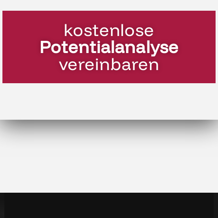
kostenlose
Potentialanalyse
vereinbaren