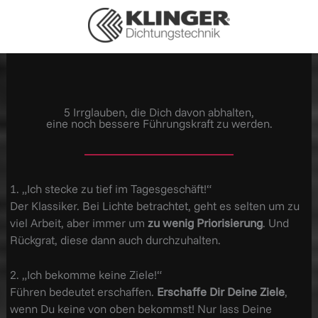
5 Irrglauben, die Dich davon abhalten,
eine noch bessere Führungskraft zu werden.
1. „Ich stecke zu tief im Tagesgeschäft!“
Der Klassiker. Bei Lichte betrachtet, geht es selten um zu
viel Arbeit, aber immer um
zu wenig Priorisierung
. Und
Rückgrat, diese dann auch durchzuhalten.
2. „Ich bekomme keine Ziele!“
Führen bedeutet erschaffen.
Erschaffe Dir Deine Ziele
,
wenn Du keine von oben bekommst! Nur lass Deine