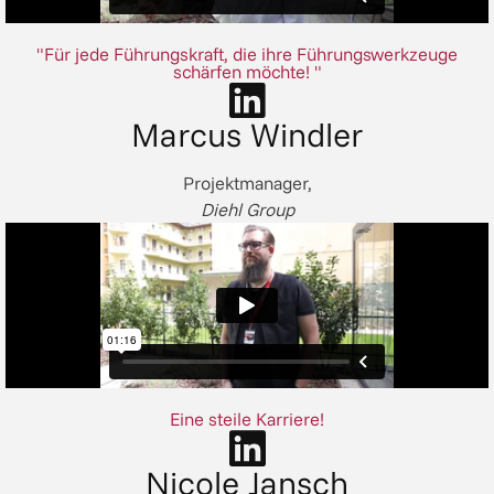
"Für jede Führungskraft, die ihre Führungswerkzeuge
schärfen möchte! "
Marcus Windler
Projektmanager,
Diehl Group
Eine steile Karriere!
Nicole Jansch