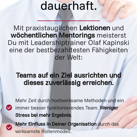
dauerhaft.
Mit praxistauglichen
Lektionen
und
wöchentlichen Mentorings
meisterst
Du mit Leadershiptrainer Olaf Kapinski
eine der bestbezahltesten Fähigkeiten
der Welt:
Teams auf ein Ziel ausrichten und
dieses zuverlässig erreichen.
Mehr Zeit durch hochwirksame Methoden und ein
immer besser funktionierendes Team.
Weniger
Stress bei mehr Ergebnis
.
Mehr Einfluss in Deiner Organisation
durch das
wirksamste Rollenmodell.